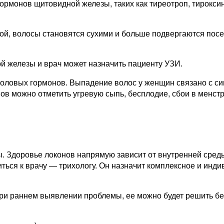
гормонов щитовидной железы, таких как тиреотроп, тирокс
, волосы становятся сухими и больше подвергаются посеч
й железы и врач может назначить пациенту УЗИ.
оловых гормонов. Выпадение волос у женщин связано с синт
в можно отметить угревую сыпь, бесплодие, сбои в менстр
ы. Здоровье локонов напрямую зависит от внутренней сред
ься к врачу — трихологу. Он назначит комплексное и инди
при раннем выявлении проблемы, ее можно будет решить б