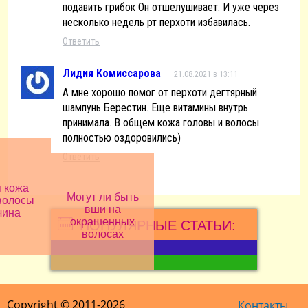
подавить грибок Он отшелушивает. И уже через
несколько недель рт перхоти избавилась.
Ответить
Лидия Комиссарова
21.08.2021 в 13:11
А мне хорошо помог от перхоти дегтярный
шампунь Берестин. Еще витамины внутрь
принимала. В общем кожа головы и волосы
полностью оздоровились)
Ответить
 кожа
Могут ли быть
волосы
вши на
чина
окрашенных
ПОПУЛЯРНЫЕ СТАТЬИ:
волосах
Copyright © 2011-2026
Контакты