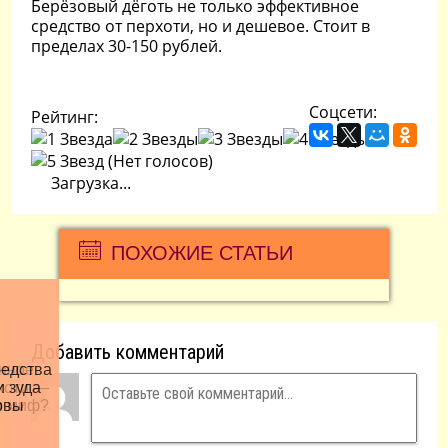
Берёзовый дёготь не только эффективное
средство от перхоти, но и дешевое. Стоит в
пределах 30-150 рублей.
Соцсети:
Рейтинг:
(Нет голосов)
Загрузка...
ПОХОЖИЕ СТАТЬИ
Добавить комментарий
едства
нное
хоти —
и зуда
и миф?
овы