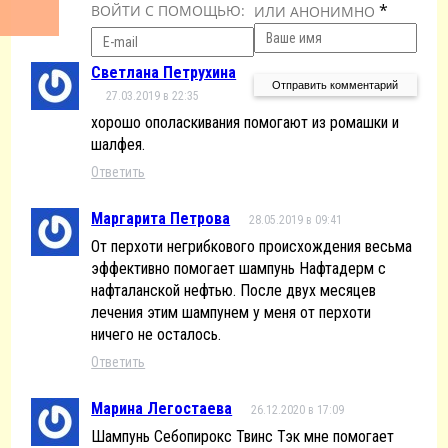
*
ВОЙТИ С ПОМОЩЬЮ:
ИЛИ АНОНИМНО
Светлана Петрухина
27.03.2019 в 22:35
хорошо ополаскивания помогают из ромашки и
шалфея.
Ответить
Маргарита Петрова
28.05.2019 в 09:41
От перхоти негрибкового происхождения весьма
эффективно помогает шампунь Нафтадерм с
нафталанской нефтью. После двух месяцев
лечения этим шампунем у меня от перхоти
ничего не осталось.
Ответить
Марина Легостаева
26.12.2020 в 17:09
Шампунь Себопирокс Твинс Тэк мне помогает