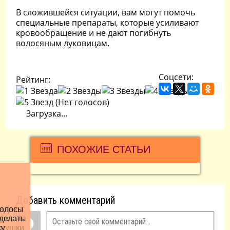
В сложившейся ситуации, вам могут помочь
специальные препараты, которые усиливают
кровообращение и не дают погибнуть
волосяным луковицам.
Соцсети:
Рейтинг:
(Нет голосов)
Загрузка...
ПОХОЖИЕ СТАТЬИ
Добавить комментарий
олосы
адают
дростка
 делать
евушки
ку