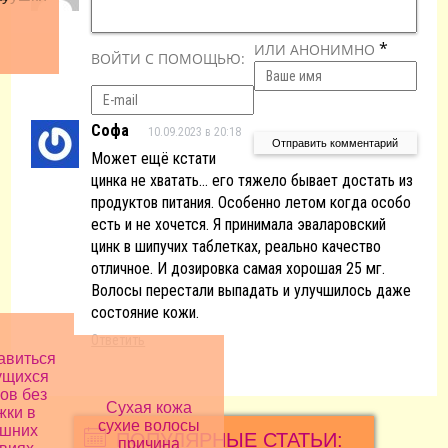
*
ИЛИ АНОНИМНО
ВОЙТИ С ПОМОЩЬЮ:
Софа
10.09.2023 в 20:18
Может ещё кстати
цинка не хватать… его тяжело бывает достать из
продуктов питания. Особенно летом когда особо
есть и не хочется. Я принимала эваларовский
цинк в шипучих таблетках, реально качество
отличное. И дозировка самая хорошая 25 мг.
Волосы перестали выпадать и улучшилось даже
состояние кожи.
Ответить
авиться
ущихся
ов без
Сухая кожа
жки в
сухие волосы
шних
ПОПУЛЯРНЫЕ СТАТЬИ:
причина