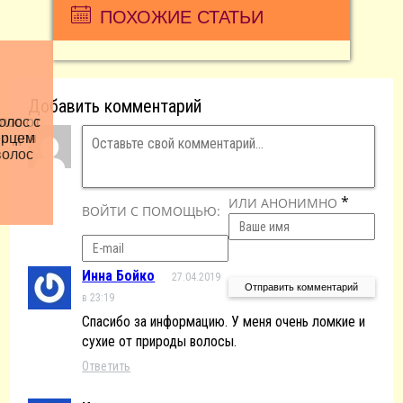
ПОХОЖИЕ СТАТЬИ
Добавить комментарий
лос от
олос с
и для
ерцем
волос
*
ИЛИ АНОНИМНО
ВОЙТИ С ПОМОЩЬЮ:
Инна Бойко
27.04.2019
в 23:19
Спасибо за информацию. У меня очень ломкие и
сухие от природы волосы.
Ответить